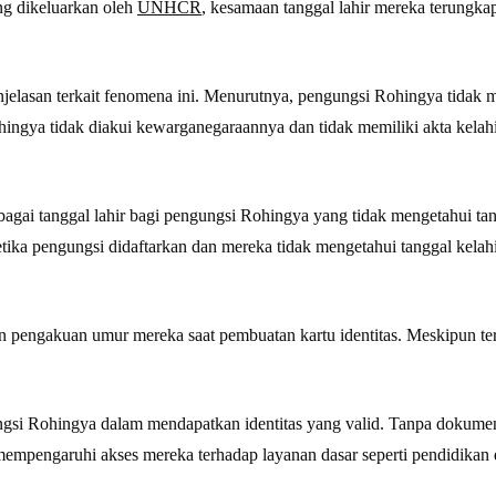
ng dikeluarkan oleh
UNHCR
, kesamaan tanggal lahir mereka terungka
elasan terkait fenomena ini. Menurutnya, pengungsi Rohingya tidak m
ngya tidak diakui kewarganegaraannya dan tidak memiliki akta kelahir
gai tanggal lahir bagi pengungsi Rohingya yang tidak mengetahui tang
tika pengungsi didaftarkan dan mereka tidak mengetahui tanggal kelahi
 pengakuan umur mereka saat pembuatan kartu identitas. Meskipun terd
gsi Rohingya dalam mendapatkan identitas yang valid. Tanpa dokumen 
 mempengaruhi akses mereka terhadap layanan dasar seperti pendidikan