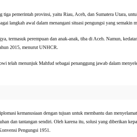
iga pemerintah provinsi, yaitu Riau, Aceh, dan Sumatera Utara, unt
bagai langkah awal dalam menangani situasi pengungsi yang semakin m
gya, termasuk perempuan dan anak-anak, tiba di Aceh. Namun, kedatan
k tahun 2015, menurut UNHCR.
Jokowi telah menunjuk Mahfud sebagai penanggung jawab dalam menyele
iplomasi kemanusiaan dengan tujuan untuk membantu dan menyelama
an dan tantangan sendiri. Oleh karena itu, solusi yang diberikan kep
 Konvensi Pengungsi 1951.