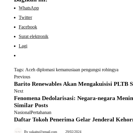
WhatsApp
Twitter
Facebook
Surat elektronik
Lagi
Tags:
Aceh
diplomasi kemanusiaan
pengungsi rohingya
Previous
Barito Renewables Akan Mengakuisisi PLTB S
Next
Fenomena Dedolarisasi: Negara-negara Menin
Similar Posts
Nasional
Pertahanan
Daftar Tokoh Penerima Gelar Jenderal Kehor
By
sukaitu@gmail.com
29/02/2024