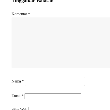
Tinggalkan Balasan
Komentar
*
Nama
*
Email
*
Situs Web